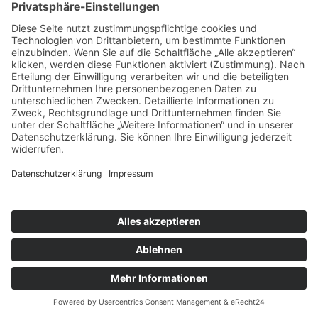
Schreibe einen Kommentar
Du musst
angemeldet
sein, um einen Kommentar
abzugeben.
Copyright © 2025 CSP GmbH |
Webdesign von Zalman IT Solutions
Datenschutz
|
Impressum
|
Cookie Richtlinien (EU)